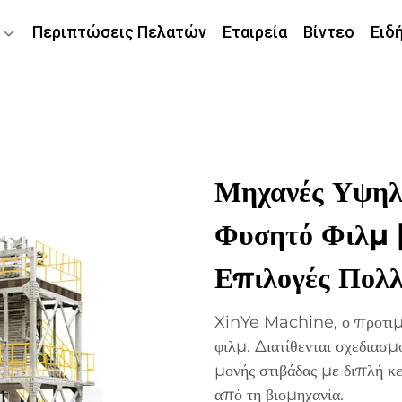
Περιπτώσεις Πελατών
Εταιρεία
Βίντεο
Ειδ
Μηχανές Υψηλ
Φυσητό Φιλμ 
Επιλογές Πολ
XinYe Machine, ο προτιμώ
φιλμ. Διατίθενται σχεδιασ
μονής στιβάδας με διπλή κ
από τη βιομηχανία.