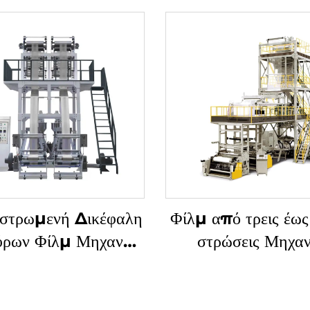
στρωμενή Δικέφαλη
Φίλμ από τρεις έως
ύρων Φίλμ Μηχανή
στρώσεις Μηχα
Αναδύσεως
Αναδυόμενης