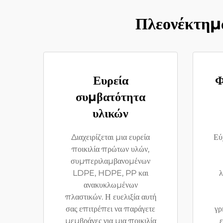
Πλεονέκτημ
Ευρεία
Φ
συμβατότητα
υλικών
Διαχειρίζεται μια ευρεία
Εύ
ποικιλία πρώτων υλών,
συμπεριλαμβανομένων
LDPE, HDPE, PP και
λ
ανακυκλωμένων
πλαστικών. Η ευελιξία αυτή
σας επιτρέπει να παράγετε
γρ
μεμβράνες για μια ποικιλία