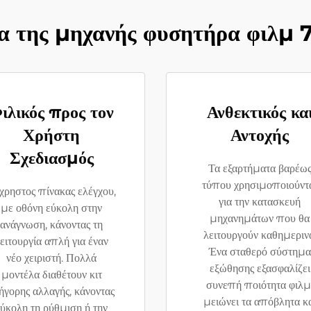
α της μηχανής φυσητήρα φιλμ 
ιλικός προς τον
Ανθεκτικός κα
Χρήστη
Αντοχής
Σχεδιασμός
Τα εξαρτήματα βαρέω
τύπου χρησιμοποιούντ
χρηστος πίνακας ελέγχου,
για την κατασκευή
με οθόνη εύκολη στην
μηχανημάτων που θα
ανάγνωση, κάνοντας τη
λειτουργούν καθημεριν
ειτουργία απλή για έναν
Ένα σταθερό σύστημα
νέο χειριστή. Πολλά
εξώθησης εξασφαλίζει
μοντέλα διαθέτουν κιτ
συνεπή ποιότητα φιλμ
ήγορης αλλαγής, κάνοντας
μειώνει τα απόβλητα κ
εύκολη τη ρύθμιση ή την