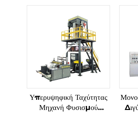
Υπερυψηφική Ταχύτητας
Μονο
Μηχανή Φυσισμού
Διγ
Πλινθίου (Μοντέλο A)