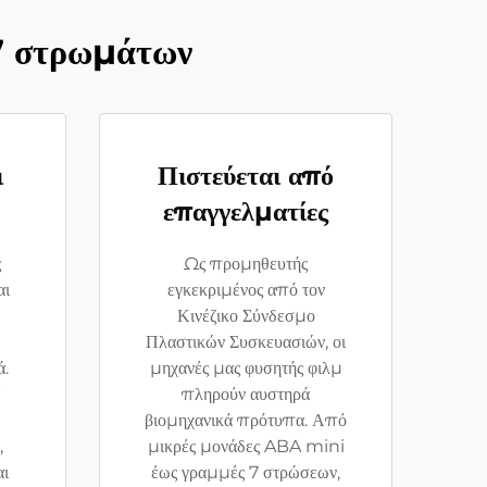
7 στρωμάτων
ι
Πιστεύεται από
επαγγελματίες
ς
Ως προμηθευτής
αι
εγκεκριμένος από τον
Κινέζικο Σύνδεσμο
Πλαστικών Συσκευασιών, οι
ά.
μηχανές μας φυσητής φιλμ
πληρούν αυστηρά
βιομηχανικά πρότυπα. Από
,
μικρές μονάδες ABA mini
αι
έως γραμμές 7 στρώσεων,