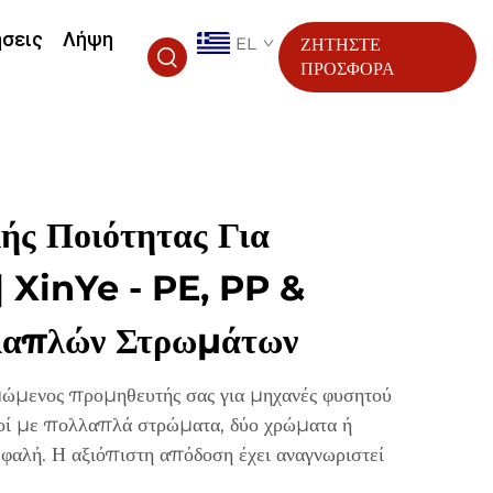
ήσεις
Λήψη
EL
ΖΗΤΗΣΤΕ
ΠΡΟΣΦΟΡΑ
ής Ποιότητας Για
| XinYe - PE, PP &
λαπλών Στρωμάτων
μενος προμηθευτής σας για μηχανές φυσητού
μοί με πολλαπλά στρώματα, δύο χρώματα ή
εφαλή. Η αξιόπιστη απόδοση έχει αναγνωριστεί