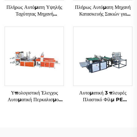
Πλήρως Αυτόματη Υψηλής
Πλήρως Αυτόματη Μηχανή
Ταχύτητας Μηχανή
Κατασκευής Σακιών για
Κατασκευής Σακιών με
Πλαστικά Τ-Φορέματα με
Ανάμεσα Καταδύτη
Διπλές Γραμμές και
Υπερυψηλή Ταχύτητα
Υπολογιστική Έλεγχος
Αυτοματική 3 πλευρές
Αυτοματική Περκαλισμού
Πλαστικό Φίλμ PE
Πλαστική HDPE LDPE
Αεροστικό Φιλμ Σάκου
Τσαντ Μηχανή
Φτιάχνουσα Μηχανή