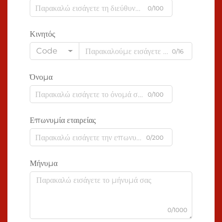
0/100
Κινητός
Code
0/16
Όνομα
0/100
Επωνυμία εταιρείας
0/200
Μήνυμα
0/1000