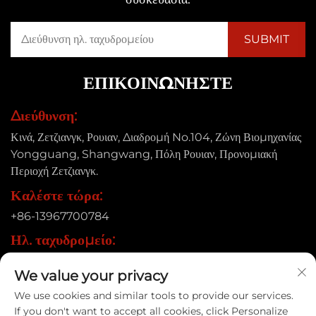
ΕΠΙΚΟΙΝΩΝΉΣΤΕ
Διεύθυνση:
Κινά, Ζετζιανγκ, Ρουιαν, Διαδρομή No.104, Ζώνη Βιομηχανίας
Yongguang, Shangwang, Πόλη Ρουιαν, Προνομιακή
Περιοχή Ζετζιανγκ.
Καλέστε τώρα:
+86-13967700784
Ηλ. ταχυδρομείο:
[email protected]
We value your privacy
We use cookies and similar tools to provide our services.
If you don't want to accept all cookies, click Personalize
Δικαιώματα πνευματικής ιδιοκτησίας © 2025 Ruian Xinye