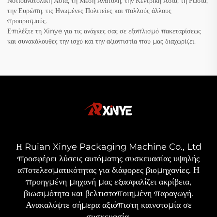
Νοτιοανατολική Ασία, τη Μέση Ανατολή, την Κεντρική Ασία, τη Ρωσία,
την Ευρώπη, τις Ηνωμένες Πολιτείες και πολλούς άλλους
προορισμούς.
Επιλέξτε τη Xinye για τις ανάγκες σας σε εξοπλισμό πακεταρίσεως
και συνακόλουθες την ισχύ και την αξιοπιστία που μας διαχωρίζει.
Η Ruian Xinye Packaging Machine Co., Ltd
προσφέρει λύσεις αυτόματης συσκευασίας υψηλής
αποτελεσματικότητας για διάφορες βιομηχανίες. Η
προηγμένη μηχανή μας εξασφαλίζει ακρίβεια,
βιωσιμότητα και βελτιστοποιημένη παραγωγή.
Ανακαλύψτε σήμερα αξιόπιστη καινοτομία σε
συσκευασία.