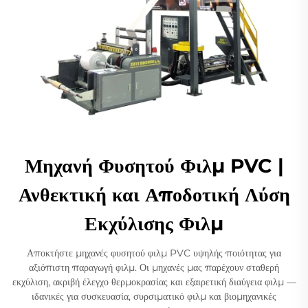
Μηχανή Φυσητού Φιλμ PVC |
Ανθεκτική και Αποδοτική Λύση
Εκχύλισης Φιλμ
Αποκτήστε μηχανές φυσητού φιλμ PVC υψηλής ποιότητας για
αξιόπιστη παραγωγή φιλμ. Οι μηχανές μας παρέχουν σταθερή
εκχύλιση, ακριβή έλεγχο θερμοκρασίας και εξαιρετική διαύγεια φιλμ —
ιδανικές για συσκευασία, συρσιματικό φιλμ και βιομηχανικές