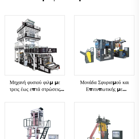
Μηχανή φυσιού φιλμ με
Μονάδα Σφυρισμού και
τρεις έως επτά στρώσεις
Επιτυπωτικής με
συν-εξώδους με περιστροφή
Μεθοδολογία Gravure