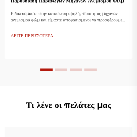
Παρουσίαση Παραγωγών Μηχανών Ανεμισμού Φιλμ
Ειδικευόμαστε στην κατασκευή υψηλής ποιότητας μηχανών
ανεμισμού φιλμ και είμαστε αποφασισμένοι να προσφέρουμε
καινοτόμες λύσεις για τη βιομηχανία πλαστικής συσκευασίας.
Οι μηχανές ανεμισμού φιλμ μας χρησιμοποιούν προηγμένη
ΔΕΙΤΕ ΠΕΡΙΣΣΟΤΕΡΑ
τεχνολογία, είναι υψίστης αποδοτικότητας, οικονομικές και
σταθερές, και είναι προσαρμοσμένες για την παραγωγή
διάφορων πλαστικών φιλμ.
Τι λένε οι πελάτες μας