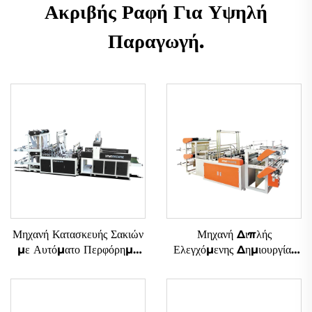
Ακριβής Ραφή Για Υψηλή
Παραγωγή.
Μηχανή Κατασκευής Σακιών
Μηχανή Διπλής
με Αυτόματο Περφόρημα
Ελεγχόμενης Δημιουργίας
υπό Ελέγχο Υπολογιστή
Σακιών για Σάκουε και Πλάιν
Σάκουε