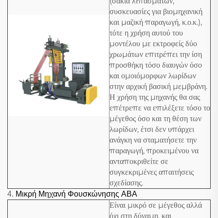
(σακιά λιπασμάτων,
συσκευασίες για βιομηχανική
και μαζική παραγωγή, κ.ο.κ.),
τότε η χρήση αυτού του
μοντέλου με εκτροφείς δύο
χρωμάτων επιτρέπει την ίση
προσθήκη τόσο διαυγών όσο
και ομοιόμορφων λωρίδων
στην αρχική βασική μεμβράνη.
Η χρήση της μηχανής θα σας
επέτρεπε να επιλέξετε τόσο το
μέγεθος όσο και τη θέση των
λωρίδων, έτσι δεν υπάρχει
ανάγκη να σταματήσετε την
παραγωγή, προκειμένου να
ανταποκριθείτε σε
συγκεκριμένες απαιτήσεις
σχεδίασης.
4.
Μικρή Μηχανή Φουσκώνησης ABA
Είναι μικρό σε μέγεθος αλλά
όχι στη δύναμη, και