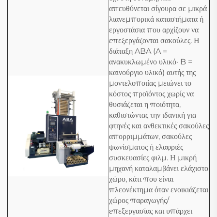
απευθύνεται σίγουρα σε μικρά
λιανεμπορικά καταστήματα ή
εργοστάσια που αρχίζουν να
επεξεργάζονται σακούλες. Η
διάταξη ABA (A =
ανακυκλωμένο υλικό· B =
καινούργιο υλικό) αυτής της
μοντελοποιίας μειώνει το
κόστος προϊόντος χωρίς να
θυσιάζεται η ποιότητα,
καθιστώντας την ιδανική για
φτηνές και ανθεκτικές σακούλες
απορριμμάτων, σακούλες
ψωνίσματος ή ελαφριές
συσκευασίες φιλμ. Η μικρή
μηχανή καταλαμβάνει ελάχιστο
χώρο, κάτι που είναι
πλεονέκτημα όταν ενοικιάζεται
χώρος παραγωγής/
επεξεργασίας και υπάρχει