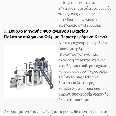
επίσης η επιθυμία να
επιτευχθεί υψηλότερος ρυθμός
παραγωγής χωρίς την
επένδυση σε μεγαλύτερο
εξοπλισμό επεξεργασίας.
5.
Σύνολο Μηχανής Φυσιαγμένου Πλαισίου
Πολυπροπυληνικού Φιλμ με Περιστρεφόμενο Κεφάλι
Αυτή η μηχανή έχει σχεδιαστεί
ειδικά για φιλμ PP
(πολυπροπυλένιο), με
σχεδίαση περιστρεφόμενης
κεφαλής για σταθερή εκχύλιση
και ομοιόμορφο πάχος φιλμ.
Το ίδιο το φιλμ PP είναι
δυνατό και λαμπερό,
κατάλληλο για συσκευασία
δώρων, συσκευασία γραφικής
ύλης ή επικάλυψη.
......
Ανεξάρτητα από τον τομέα ή το μέγεθος, θα διαπιστώσετε ότι