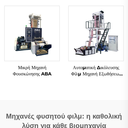
με περιστρεφόμενο
(Μοντέλο A)
αποχετευτή
Μικρή Μηχανή
Αυτοματική Δικόλευσης
Φουσκώνησης ABA
Φίλμ Μηχανή Εξωθήσεως
Δύο Χρώματα Σημειωμένο
Φυσιμένο Πλαστικό Φίλμ
PE Μηχανή Εξωθήσεως
Μηχανές φυσητού φιλμ: η καθολική
λύση για κάθε βιομηχανία