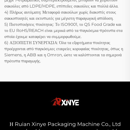
μέχρι 7-στρωματικές συμπεριεκτρούμενες μπορούν να χειριστούν
σακούλες από LDPE/HDPE, επίπεδες σακούλες και πολλά άλλα.
4) Πλήρως αυτόματη: Μεταφορά σακούλων χωρίς διακοπές στους
σακκοποιητές και εκτυπωτές για μέγιστη παραγωγική απόδοση.
5) Πιστοποιήσεις ποιότητας: Το ISO9001, το QS Food Grade και
το EU RoHS/REACH είναι μερικά από τα παγκόσμια πρότυπα στα
οποία έχουμε καταφέρει να συμμορφωθούμε.
6) ΑΞΙΟΠΙΣΤΗ ΣΥΝΕΡΓΑΣΙΑ: Όλα τα εξαρτήματα ποιότητας
προέρχονται από παγκόσμιες εταιρείες κορυφαίας ποιότητας, όπως η
Siemens, η ABB και η Omron, ώστε να καλύπτονται τα σημερινά
πρότυπα παραγωγής.
Η Ruian Xinye Packaging Machine Co., Ltd