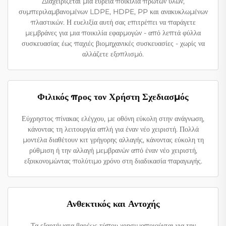
Διαχειρίζεται μια ευρεία ποικιλία πρώτων υλών,
συμπεριλαμβανομένων LDPE, HDPE, PP και ανακυκλωμένων
πλαστικών. Η ευελιξία αυτή σας επιτρέπει να παράγετε
μεμβράνες για μια ποικιλία εφαρμογών - από λεπτά φύλλα
συσκευασίας έως παχιές βιομηχανικές συσκευασίες - χωρίς να
αλλάζετε εξοπλισμό.
Φιλικός προς τον Χρήστη Σχεδιασμός
Εύχρηστος πίνακας ελέγχου, με οθόνη εύκολη στην ανάγνωση,
κάνοντας τη λειτουργία απλή για έναν νέο χειριστή. Πολλά
μοντέλα διαθέτουν κιτ γρήγορης αλλαγής, κάνοντας εύκολη τη
ρύθμιση ή την αλλαγή μεμβρανών από έναν νέο χειριστή,
εξοικονομώντας πολύτιμο χρόνο στη διαδικασία παραγωγής.
Ανθεκτικός και Αντοχής
Τα εξαρτήματα βαρέως τύπου χρησιμοποιούνται για την