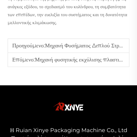
ανάγκες εξόδου, το σχεδιασμό του κυλίνδρου, τη συμβατότητα
των επιπέδων, την ευελιξία του συστήματος και τη δυνατότητα
μελλοντικής κλιμάκωσης.
Προηγούμενο:
Μηχανή Φυσήματος Διπλού Στρώματος — Ιδανική για Βιομηχανικά και Γεωργικά Φιλμ
Επόμενο:
Μηχανή φυσητικής εκχύλισης πλαστικών φιλμ για την παραγωγή φιλμ κάλυψης αγρού και θερμοκηπίων
Η Ruian Xinye Packaging Machine Co., Ltd