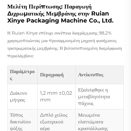
Μελέτη Περίπτωσης: Παραγωγή
Διχρωματικής Μεμβράνης στην Ruian
Xinye Packaging Machine Co., Ltd.
Η Ruian Xinye επέτυχε συνέπεια διαγράμμισης 98,2%
χρησιμοποιώντας μια προσαρμοσμένη μηχανή φυσήματος
τριστρωματικής μεμβράνης. Η βελτιστοποιημένη διαμόρφωση
περιελάμβανε:
Παράμετρο
Περιγραφή
Αντίκτυπος
ς
Εξαλείφθηκε η
Διάκενο
1,2 mm ±0,02
μεταβλητότητα
μήτρας
mm
πάχους
Τύπος
Διπλό χείλος
Μειωμένα
δακτυλίου
εξωτερικού
ελαττώματα
ψύξης
αέρα
κρυστάλλωσης