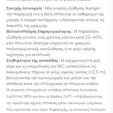
Συνεχής λειτουργία
: Μία κεφαλή εξώθησης διατηρεί
την παραγωγή ενώ η άλλη υπόκειται σε καθαρισμό της
μήτρας ή ελαφρά συντήρηση—εξαλείφοντας τελείως τις
διακοπές της γραμμής·
Βελτιστοποίηση Παραγωγικότητας
: Η παράλληλη
εξώθηση μειώνει τους χρόνους κύκλου κατά 25–40%,
κάτι που είναι ιδιαίτερα ευεργετικό σε γραμμές
πολυστρωματικής συνεξώθησης ή σε φιλμ υψηλής
ταχύτητας για εκτύπωση·
Σταθερότητα της φυσαλίδας
: Η συγχρονισμένη ροή
αέρα και η ενσωμάτωση του IBC καταστέλλουν τις
διακυμάνσεις πάχους σε φιλμ ευρείας ταινίας (≥2,5 m),
βελτιώνοντας την ομοιομορφία των ρολών και την
απόδοση κατά την επεξεργασία σε επόμενα στάδια·
Οι χειριστές επιτυγχάνουν συνήθως απόσταση λειτουργίας
(uptime) 98% και άνω σε βάρδιες 24/7—επιβεβαιώνοντας
την υψηλότερη αρχική επένδυση μέσω οικονομιών κλίμακας
που οφείλονται στον όγκο παραγωγής, τη συνεκτική ποιότητα