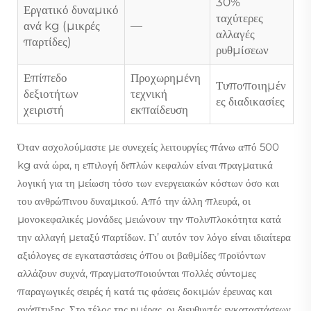
30%
Εργατικό δυναμικό
ταχύτερες
ανά kg (μικρές
—
αλλαγές
παρτίδες)
ρυθμίσεων
Επίπεδο
Προχωρημένη
Τυποποιημέν
δεξιοτήτων
τεχνική
ες διαδικασίες
χειριστή
εκπαίδευση
Όταν ασχολούμαστε με συνεχείς λειτουργίες πάνω από 500
kg ανά ώρα, η επιλογή διπλών κεφαλών είναι πραγματικά
λογική για τη μείωση τόσο των ενεργειακών κόστων όσο και
του ανθρώπινου δυναμικού. Από την άλλη πλευρά, οι
μονοκεφαλικές μονάδες μειώνουν την πολυπλοκότητα κατά
την αλλαγή μεταξύ παρτίδων. Γι’ αυτόν τον λόγο είναι ιδιαίτερα
αξιόλογες σε εγκαταστάσεις όπου οι βαθμίδες προϊόντων
αλλάζουν συχνά, πραγματοποιούνται πολλές σύντομες
παραγωγικές σειρές ή κατά τις φάσεις δοκιμών έρευνας και
ανάπτυξης. Στο τέλος της ημέρας, οι διευθυντές εγκαταστάσεων