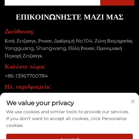
ΕΠΙΚΟΙΝΩΝΉΣΤΕ ΜΑΖΊ ΜΑΣ
Διεύθυνση:
Κινά, Ζετζιανγκ, Ρουιαν, Διαδρομή No.104, Ζώνη Βιομηχανίας
Yongguang, Shangwang, Πόλη Ρουιαν, Προνομιακή
Περιοχή Ζετζιανγκ.
Καλέστε τώρα:
+86-13967700784
Ηλ. ταχυδρομείο:
[email protected]
We value your privacy
We use cookies and similar tools to provide our services.
If you don't want to accept all cookies, click Personalize
Δικαιώματα πνευματικής ιδιοκτησίας © 2025 Ruian Xinye
cookies.
Packaging Machine Co., Ltd |
Πολιτική απορρήτου