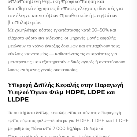
απλοποιημένη θερμική προφιλοποίηση και
διαισθητικά εύχρηστες διεπαφές ελέγχου, ιδανικές για
τον έλεγχο καινοτόμων προσθετικών ή μειγμάτων
βιοπολυμερών.
Με χαμηλότερο κόστος εγκατάστασης κατά 30–50% και
ελάχιστο φόρτο εκπαίδευσης, οι μηχανές μονής κεφαλής
μειώνουν το χρόνο έναρξης δοκιμών και επιταχύνουν τους
κύκλους καινοτομίας — καθιστώντας τις απαραίτητες για
μετατροπείς που εξυπηρετούν ειδικές αγορές ή αναπτύσσουν
λύσεις επόμενης γενιάς συσκευασίας.
Υπεροχή Διπλής Κεφαλής στην Παραγωγή
Υψηλού Όγκου Φιλμ HDPE, LDPE και
LLDPE
Τα συστήματα διπλής κεφαλής επικρατούν στην παραγωγή
εμπορεύματος φιλμ—ιδιαίτερα για HDPE, LDPE και LLDPE
με ρυθμούς πάνω από 2.000 kg/ώρα. Οι δομικά
πλεονεκτήματά τους ενισχύονται σε μεγάλη κλίμακα: