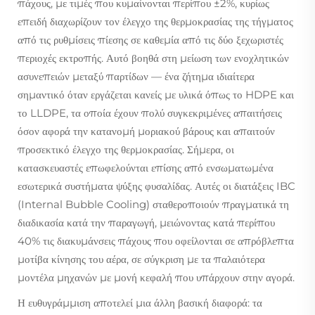
πάχους, με τιμές που κυμαίνονται περίπου ±2%, κυρίως
επειδή διαχωρίζουν τον έλεγχο της θερμοκρασίας της τήγματος
από τις ρυθμίσεις πίεσης σε καθεμία από τις δύο ξεχωριστές
περιοχές εκτροπής. Αυτό βοηθά στη μείωση των ενοχλητικών
ασυνεπειών μεταξύ παρτίδων — ένα ζήτημα ιδιαίτερα
σημαντικό όταν εργάζεται κανείς με υλικά όπως το HDPE και
το LLDPE, τα οποία έχουν πολύ συγκεκριμένες απαιτήσεις
όσον αφορά την κατανομή μοριακού βάρους και απαιτούν
προσεκτικό έλεγχο της θερμοκρασίας. Σήμερα, οι
κατασκευαστές επωφελούνται επίσης από ενσωματωμένα
εσωτερικά συστήματα ψύξης φυσαλίδας. Αυτές οι διατάξεις IBC
(Internal Bubble Cooling) σταθεροποιούν πραγματικά τη
διαδικασία κατά την παραγωγή, μειώνοντας κατά περίπου
40% τις διακυμάνσεις πάχους που οφείλονται σε απρόβλεπτα
μοτίβα κίνησης του αέρα, σε σύγκριση με τα παλαιότερα
μοντέλα μηχανών με μονή κεφαλή που υπάρχουν στην αγορά.
Η ευθυγράμμιση αποτελεί μια άλλη βασική διαφορά: τα