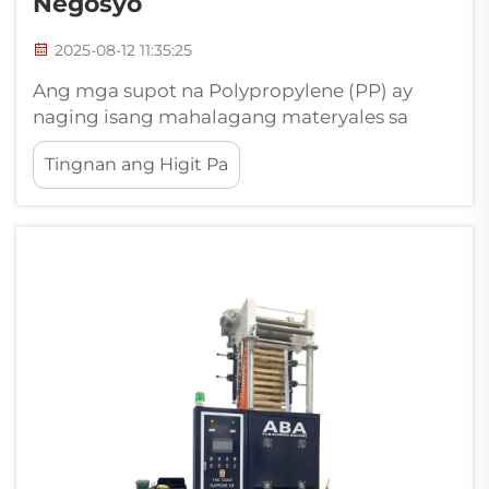
Negosyo
2025-08-12 11:35:25
Ang mga supot na Polypropylene (PP) ay
naging isang mahalagang materyales sa
modernong industriya ng pangangasiwa
Tingnan ang Higit Pa
dahil sa kanilang tibay, magaan, at mura.
Malawakang ginagamit ang mga ito sa
tingian, agrikultura, pangangasiwa ng
pagkain, tela, at sektor ng industriya. Upang...