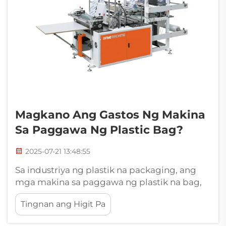
Magkano Ang Gastos Ng Makina
Sa Paggawa Ng Plastic Bag?
2025-07-21 13:48:55
Sa industriya ng plastik na packaging, ang
mga makina sa paggawa ng plastik na bag,
na kagamitan sa produksyon, ay malawakang
Tingnan ang Higit Pa
ginagamit sa produksyon ng iba't ibang
plastik na bag tulad ng vest bag, flat bag,