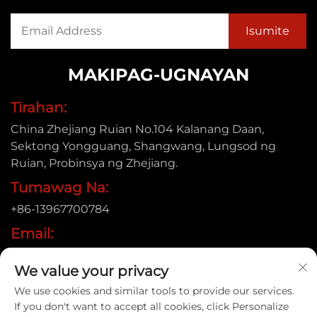
MAKIPAG-UGNAYAN
Tirahan:
China Zhejiang Ruian No.104 Kalanang Daan,
Sektong Yongguang, Shangwang, Lungsod ng
Ruian, Probinsya ng Zhejiang.
Tumawag Na:
+86-13967700784
Email:
[email protected]
We value your privacy
We use cookies and similar tools to provide our services.
If you don't want to accept all cookies, click Personalize
Copyright © 2025 Ruian Xinye Packaging Machine Co.,Ltd |