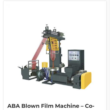
mga pangangailangan araw-araw. Habang
ang merkado ay naghahangad ng mas
mataas na pagganap ng pelikula at
produktibo...
ABA Blown Film Machine – Co-