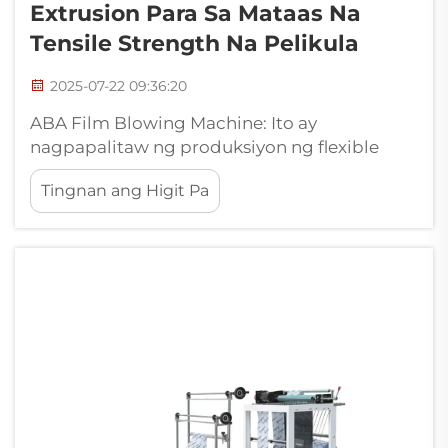
Extrusion Para Sa Mataas Na
Tensile Strength Na Pelikula
2025-07-22 09:36:20
ABA Film Blowing Machine: Ito ay
nagpapalitaw ng produksiyon ng flexible
packaging sa pamamagitan ng makabagong
Tingnan ang Higit Pa
co-extrusion na teknolohiya. Binubuo ang
mga sistemang ito ng dalawang extruder,
ang isang panggitna para sa core layer (B) at
ang isang panig para sa dalawang panlabas...