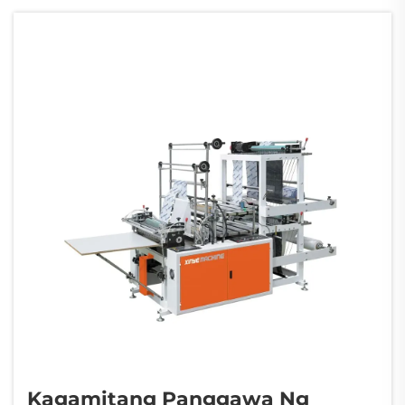
garbage bag, food packaging bag,
composite bag, at iba pa. Para sa mga
negosyo...
Kagamitang Panggawa Ng