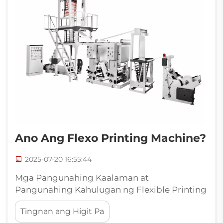
Ano Ang Flexo Printing Machine?
2025-07-20 16:55:44
Mga Pangunahing Kaalaman at
Pangunahing Kahulugan ng Flexible Printing
Machine, Kasaysayan ng Pag-unlad at
Tingnan ang Higit Pa
Modernong Kahalagahan ng Flexographic