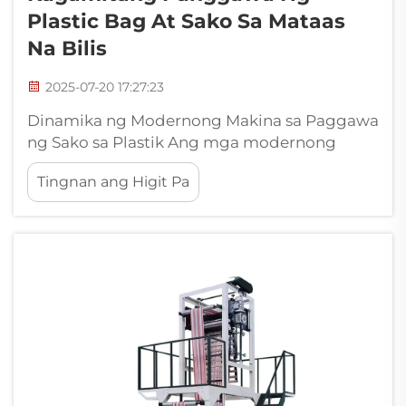
Plastic Bag At Sako Sa Mataas
Na Bilis
2025-07-20 17:27:23
Dinamika ng Modernong Makina sa Paggawa
ng Sako sa Plastik Ang mga modernong
makina sa paggawa ng sako sa plastik ay
Tingnan ang Higit Pa
nagtataglay ng pinakabagong teknolohiya
upang tugunan ang patuloy na pagbabago
ng mga pangangailangan sa pagpapanatili
at kahusayan sa operasyon. Ang mga
sistemang ito ay pinagsasama ang
automasyon sa mataas na bilis kasama ang
materyales ...