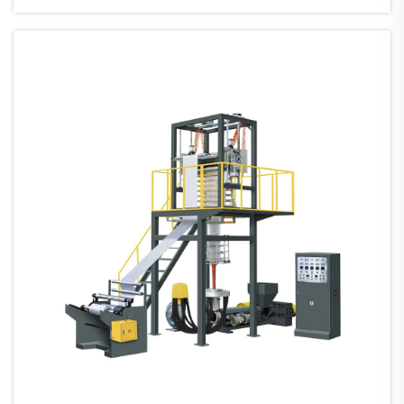
Printing. Nalinang noong huling bahagi ng
1800's bilang isang paraan ng pagpi-print sa
wallpaper, ang konbensiyonal na goma na
bersyon ng prosesong ito ay may ...