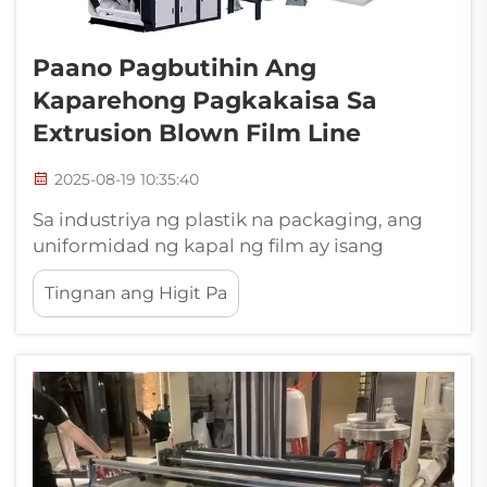
Paano Pagbutihin Ang
Kaparehong Pagkakaisa Sa
Extrusion Blown Film Line
2025-08-19 10:35:40
Sa industriya ng plastik na packaging, ang
uniformidad ng kapal ng film ay isang
mahalagang tagapagpahiwatig ng kalidad
Tingnan ang Higit Pa
ng blown film. Ang hindi pantay na kapal ay
maaaring magdulot ng mababang
katangiang mekanikal, kumukupas na
kalinawan, hindi matatag na pag-urong, at
maaaring makaapekto sa pag-print,
laminasyon, an...