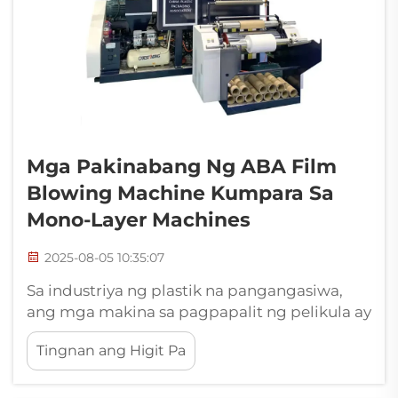
Mga Pakinabang Ng ABA Film
Blowing Machine Kumpara Sa
Mono-Layer Machines
2025-08-05 10:35:07
Sa industriya ng plastik na pangangasiwa,
ang mga makina sa pagpapalit ng pelikula ay
mahalagang kagamitan sa produksyon,
Tingnan ang Higit Pa
malawakang ginagamit sa pangangasiwa ng
pagkain, pangangasiwa ng industriya,
pelikulang agrikultural, at pangangasiwa ng