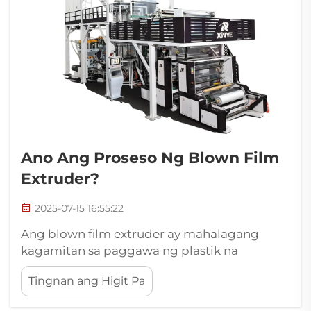
Ano Ang Proseso Ng Blown Film
Extruder?
2025-07-15 16:55:22
Ang blown film extruder ay mahalagang
kagamitan sa paggawa ng plastik na
pelikula, na malawakang ginagamit sa
Tingnan ang Higit Pa
packaging, agrikultura, industriya at mga
pang-araw-araw na pangangailangan. Sa