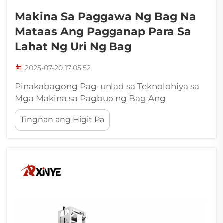
Makina Sa Paggawa Ng Bag Na
Mataas Ang Pagganap Para Sa
Lahat Ng Uri Ng Bag
2025-07-20 17:05:52
Pinakabagong Pag-unlad sa Teknolohiya sa
Mga Makina sa Pagbuo ng Bag Ang
modernong makina sa pagbuo ng bag ay
Tingnan ang Higit Pa
naglalaman ng mga teknolohiyang Industry
4.0, na nagpapalit ng produksiyon sa mga
matalinong ecosystem. Mula sa pagtuklas ng
depekto na pinapagana ng AI hanggang sa
mga modular na sistema na
nakakapagproseso ng iba't ibang uri...