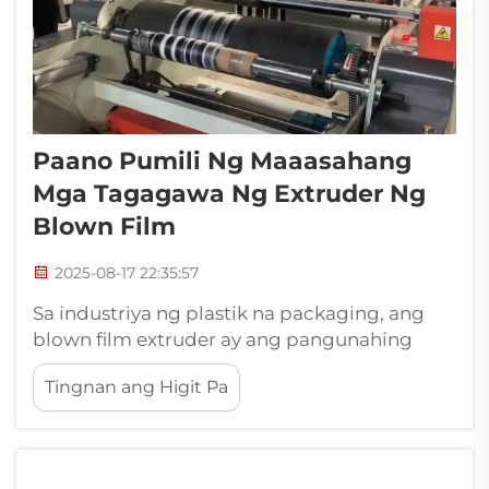
Paano Pumili Ng Maaasahang
Mga Tagagawa Ng Extruder Ng
Blown Film
2025-08-17 22:35:57
Sa industriya ng plastik na packaging, ang
blown film extruder ay ang pangunahing
kagamitan para sa produksyon ng film. Ang
Tingnan ang Higit Pa
kanilang pagganap at katatagan ay
direktang nagtatakda ng kalidad ng
produkto at kahusayan ng produksyon ng
isang kompanya. Habang lumalaki ang mga