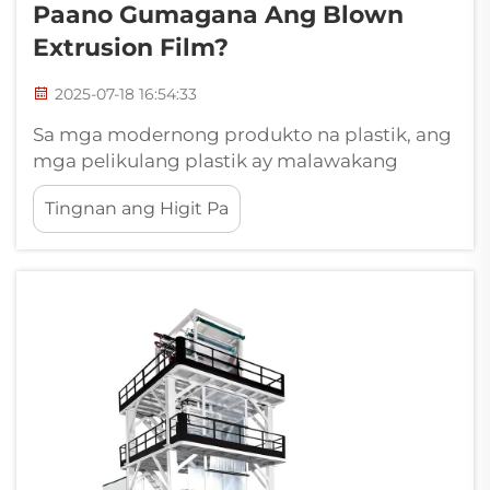
Paano Gumagana Ang Blown
Extrusion Film?
2025-07-18 16:54:33
Sa mga modernong produkto na plastik, ang
mga pelikulang plastik ay malawakang
ginagamit sa pagpapacking ng pagkain,
Tingnan ang Higit Pa
pagpapacking ng industriya, mga panakip
na pelikula sa agrikultura, medikal na
kagamitan at iba pang larangan. Maraming
paraan upang makagawa ng mga pelikulang
plastik, kung saan ang blow molding ay isang
im...