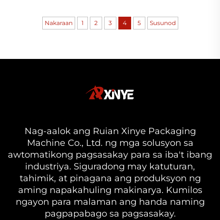
pamamagitan ng pagtunaw, pag-extrude at
pagpapalitaw sa hilaw na materyales ng
Nakaraan
1
2
3
4
5
Susunod
plastik upang maging manipis na pelikula,
ang blown film...
Nag-aalok ang Ruian Xinye Packaging
Machine Co., Ltd. ng mga solusyon sa
awtomatikong pagsasakay para sa iba't ibang
industriya. Siguradong may katuturan,
tahimik, at pinagana ang produksyon ng
aming napakahuling makinarya. Kumilos
ngayon para malaman ang handa naming
pagpapabago sa pagsasakay.