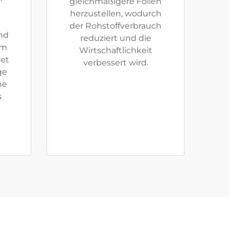
gleichmäßigere Folien
herzustellen, wodurch
der Rohstoffverbrauch
nd
reduziert und die
em
Wirtschaftlichkeit
tet
verbessert wird.
ge
ne
s