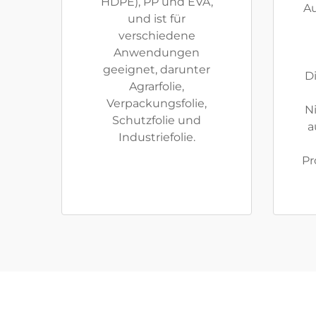
HDPE), PP und EVA,
Au
und ist für
verschiedene
Anwendungen
geeignet, darunter
D
Agrarfolie,
Verpackungsfolie,
N
Schutzfolie und
a
Industriefolie.
Pr