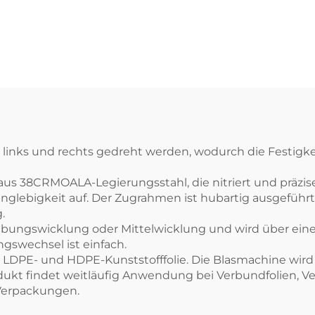
Filmblasmasch
inks und rechts gedreht werden, wodurch die Festigkei
us 38CRMOALA-Legierungsstahl, die nitriert und präzis
anglebigkeit auf. Der Zugrahmen ist hubartig ausgeführ
.
eibungswicklung oder Mittelwicklung und wird über ei
gswechsel ist einfach.
r LDPE- und HDPE-Kunststofffolie. Die Blasmachine wir
ukt findet weitläufig Anwendung bei Verbundfolien, Verp
Verpackungen.