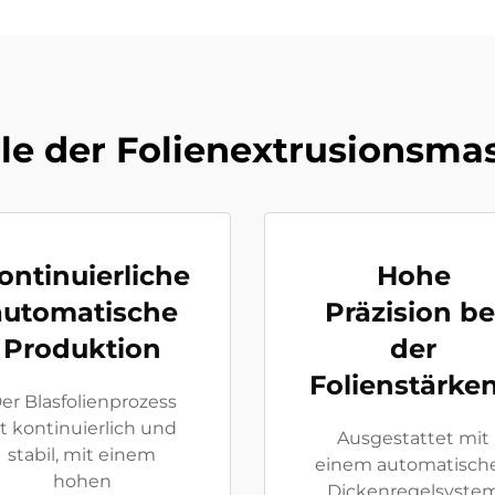
ile der Folienextrusionsma
ontinuierliche
Hohe
e
automatische
Präzision be
Produktion
der
Folienstärke
er Blasfolienprozess
st kontinuierlich und
Ausgestattet mit
stabil, mit einem
einem automatisch
hohen
Dickenregelsyste