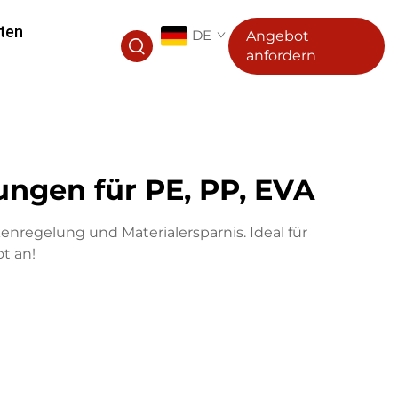
ten
DE
Angebot
anfordern
ungen für PE, PP, EVA
nregelung und Materialersparnis. Ideal für
t an!