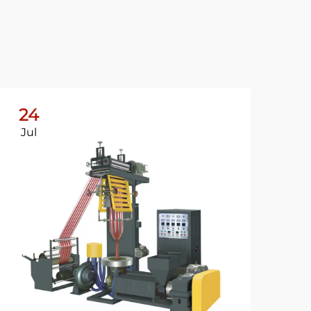
24
2
Jul
Ju