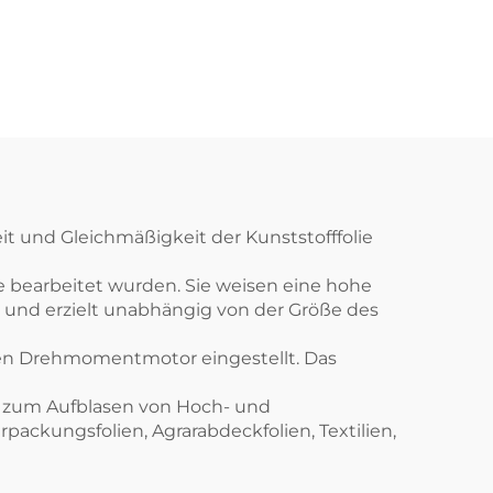
ine
Extrusions-Blown-
Film- und Offset-
Druckmaschine für
Kunststoffe
t und Gleichmäßigkeit der Kunststofffolie
e bearbeitet wurden. Sie weisen eine hohe
t und erzielt unabhängig von der Größe des
nen Drehmomentmotor eingestellt. Das
d zum Aufblasen von Hoch- und
ackungsfolien, Agrarabdeckfolien, Textilien,