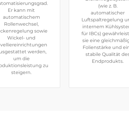
tomatisierungsgrad.
(wie z. B.
Er kann mit
automatischer
automatischem
Luftspaltregelung u
Rollenwechsel,
internem Kühlsyst
ickenregelung sowie
für IBCs) gewährleis
Wickel- und
sie eine gleichmäßi
ivelliereinrichtungen
Folienstärke und ei
usgestattet werden,
stabile Qualität de
um die
Endprodukts.
oduktionsleistung zu
steigern.