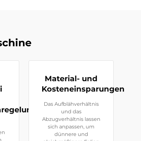
schine
Material- und
i
Kosteneinsparungen
Das Aufblähverhältnis
nregelung
und das
Abzugverhältnis lassen
sich anpassen, um
en
dünnere und
m