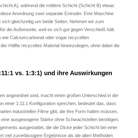
icht A), während die mittlere Schicht (Schicht B) etwas
r diese Anordnung zwei separate Extruder. Eine Maschine
t sich gleichzeitig um beide Seiten. Nehmen wir zum
ür die Außenseite, weil es sich gut gegen Verschleiß hält.
ien wie Calciumcarbonat oder sogar recycelten
u der Hälfte recyceltes Material hineinzulegen, ohne dabei die
1:11:1 vs. 1:3:1) und ihre Auswirkungen
onen angeordnet sind, macht einen großen Unterschied in der
on einer 1:11:1 Konfiguration sprechen, bedeutet das, dass
 harten industriellen Filme gibt, die ihre Form halten müssen.
te eine ausgewogene Stärke ohne Schwachstellen benötigen.
ments ausgestattet, die die Dicke jeder Schicht bei einer
ert viel zuverlässigere Ergebnisse als die alten Methoden