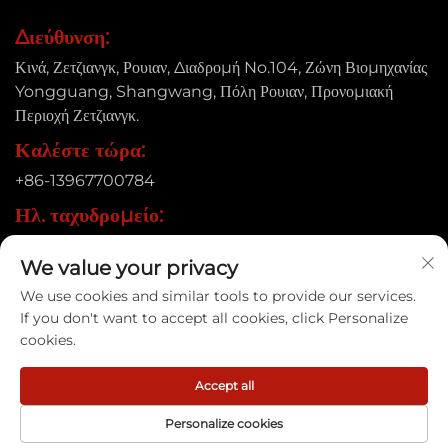
Διεύθυνση:
Κινά, Ζετζιανγκ, Ρουιαν, Διαδρομή No.104, Ζώνη Βιομηχανίας
Yongguang, Shangwang, Πόλη Ρουιαν, Προνομιακή
Περιοχή Ζετζιανγκ.
Καλέστε τώρα:
+86-13967700784
Ηλ. ταχυδρομείο:
[email protected]
We value your privacy
We use cookies and similar tools to provide our services.
If you don't want to accept all cookies, click Personalize
Δικαιώματα πνευματικής ιδιοκτησίας © 2025 Ruian Xinye
cookies.
Packaging Machine Co., Ltd |
Πολιτική Απορρήτου
Accept all
Personalize cookies