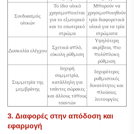
Το ίδιο υλικό
Μπορούν να
χρησιμοποιείται
χρησιμοποιηθούν
Συνδυασμός
για το εξωτερικό
τρία διαφορετικά
υλικών
και το εσωτερικό
υλικά για τα τρία
στρώμα
στρώματα
Υψηλότερη
Σχετικά απλό,
ακρίβεια, πιο
Δυσκολία ελέγχου
εύκολη ρύθμιση
πολύπλοκη
ρύθμιση
Ισχυρή
Ισχυρότερες
συμμετρία,
ρυθμιστικές
Συμμετρία της
κατάλληλη για
δυνατότητες και
μεμβράνης
τσάντες σώρακες
πλούσιες
και άλλους τύπους
λειτουργίες
τσαντών
3. Διαφορές στην απόδοση και
εφαρμογή