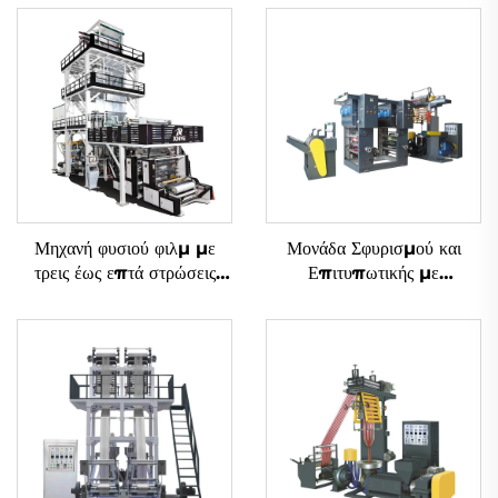
Μηχανή φυσιού φιλμ με
Μονάδα Σφυρισμού και
τρεις έως επτά στρώσεις
Επιτυπωτικής με
συν-εξώδους με περιστροφή
Μεθοδολογία Gravure