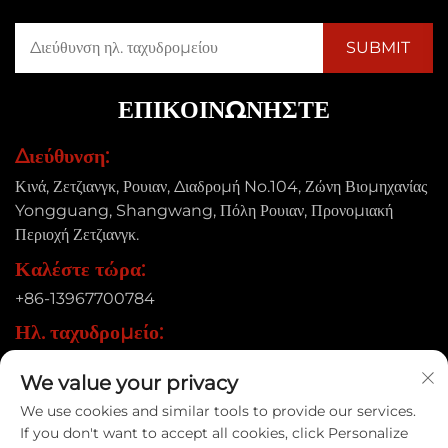
ΕΠΙΚΟΙΝΩΝΉΣΤΕ
Διεύθυνση:
Κινά, Ζετζιανγκ, Ρουιαν, Διαδρομή No.104, Ζώνη Βιομηχανίας
Yongguang, Shangwang, Πόλη Ρουιαν, Προνομιακή
Περιοχή Ζετζιανγκ.
Καλέστε τώρα:
+86-13967700784
Ηλ. ταχυδρομείο:
[email protected]
We value your privacy
We use cookies and similar tools to provide our services.
If you don't want to accept all cookies, click Personalize
Δικαιώματα πνευματικής ιδιοκτησίας © 2025 Ruian Xinye