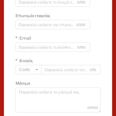
0/100
Επωνυμία εταιρείας
0/200
Email
0/100
Κινητός
Code
0/16
Μήνυμα
0/1000