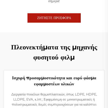
σήμερα!
ΖΗΤΗΣΤΕ ΠΡΟΣΦΟΡΑ
Πλεονεκτήματα της μηχανής
φυσητού φιλμ
Ισχυρή προσαρμοστικότητα και ευρύ φάσμα
εφαρμοστέων υλικών
Διεργασία ποικίλων θερμοπλαστικών, όπως LDPE, HDPE,
LLDPE, EVA, κ.λπ.; Εφαρμόσιμη σε μονοστρωματικές ή
πολυστρωματικές δομές συμπεριεκχύσεων για να καλύπτει