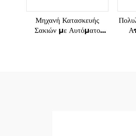
Μηχανή Κατασκευής
Πολυλ
Σακιών με Αυτόματο
Α
Περφόρημα υπό Ελέγχο
Δημι
Υπολογιστή