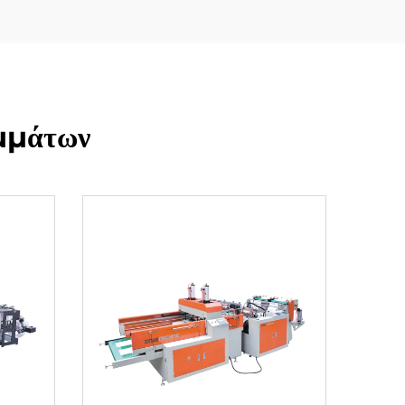
μμάτων