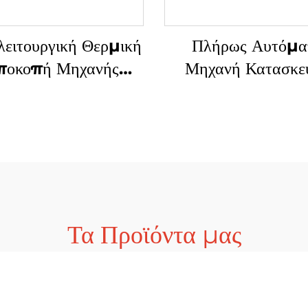
ειτουργική Θερμική
Πλήρως Αυτόμα
ποκοπή Μηχανής
Μηχανή Κατασκε
ουργίας Σακιών με
Σακιών για Πλαστι
Υπολογιστή
Φορέματα με Διπ
Γραμμές και Υπερ
Ταχύτητα
Τα Προϊόντα μας