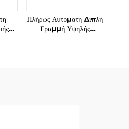
τη
Πλήρως Αυτόματη Διπλή
υής
Γραμμή Υψηλής
κά Τ-
Ταχύτητας Μηχανή
λές
Κατασκευής Σακιών από
υψηλή
Πλαστικά με Εικόνα T-
shirt