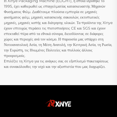
Η Xinye Packaging Machine (ELIGHT), η οποία ιδρύθηκε το
1995, έχει καθιερωθεί ως επαγγελματίας κατασκευαστής Μηχανών
Φυσήματος Φιλμ. Διαθέτουμε πλούσια εμπειρία σε μηχανές
φυσήματος φιλμ, μηχανές κατασκευής σακουλών, εκτυπωτικές
μηχανές, μηχανές κοπής και διάτρησης υλικών. Τα προϊόντα της Xinye
έχουν επιτυχώς περάσει τις πιστοποιήσεις CE και SGS και έχουν
επεκταθεί πέρα από τα εθνικά σύνορα, διεισδύοντας σε διάφορες
χώρες και περιοχές ανά τον κόσμο. Η παρουσία μας υπάρχει στη
Νοτιοανατολική Ασία, τη Μέση Ανατολή, την Κεντρική Ασία, τη Ρωσία,
την Ευρώπη, τις Ηνωμένες Πολιτείες και πολλούς άλλους
προορισμούς.
Επιλέξτε τη Xinye για τις ανάγκες σας σε εξοπλισμό πακεταρίσεως
και συνακόλουθες την ισχύ και την αξιοπιστία που μας διαχωρίζει.