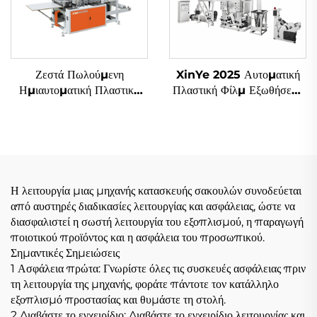
Ζεστά Πωλούμενη
XinYe 2025 Αυτοματική
Ημιαυτοματική Πλαστική
Πλαστική Φίλμ Εξωθήσεως
Τσαντ Φτιάχνουσα Μηχανή
και Οφσέτ Εκτύπωσης
Αγορά Τσαντ Μηχανή
Μηχανή
Polythene Τσαντ
Φτιάχνουσα Μηχανή
Η λειτουργία μιας μηχανής κατασκευής σακουλών συνοδεύεται
από αυστηρές διαδικασίες λειτουργίας και ασφάλειας, ώστε να
διασφαλιστεί η σωστή λειτουργία του εξοπλισμού, η παραγωγή
ποιοτικού προϊόντος και η ασφάλεια του προσωπικού.
Σημαντικές Σημειώσεις
1 Ασφάλεια πρώτα: Γνωρίστε όλες τις συσκευές ασφάλειας πριν
τη λειτουργία της μηχανής, φοράτε πάντοτε τον κατάλληλο
εξοπλισμό προστασίας και θυμάστε τη στολή.
2 Διαβάστε το εγχειρίδιο: Διαβάστε το εγχειρίδιο λειτουργίας και