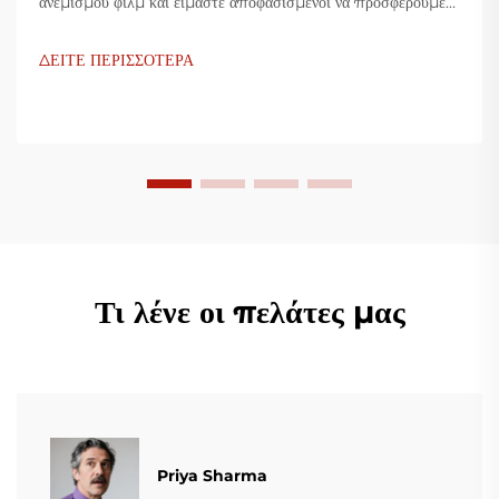
ανεμισμού φιλμ και είμαστε αποφασισμένοι να προσφέρουμε
καινοτόμες λύσεις για τη βιομηχανία πλαστικής συσκευασίας.
Οι μηχανές ανεμισμού φιλμ μας χρησιμοποιούν προηγμένη
ΔΕΙΤΕ ΠΕΡΙΣΣΟΤΕΡΑ
τεχνολογία, είναι υψίστης αποδοτικότητας, οικονομικές και
σταθερές, και είναι προσαρμοσμένες για την παραγωγή
διάφορων πλαστικών φιλμ.
Τι λένε οι πελάτες μας
Priya Sharma