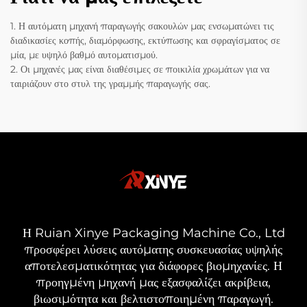
1. Η αυτόματη μηχανή παραγωγής σακουλών μας ενσωματώνει τις
διαδικασίες κοπής, διαμόρφωσης, εκτύπωσης και σφραγίσματος σε
μία, με υψηλό βαθμό αυτοματισμού.
2. Οι μηχανές μας είναι διαθέσιμες σε ποικιλία χρωμάτων για να
ταιριάζουν στο στυλ της γραμμής παραγωγής σας.
Η Ruian Xinye Packaging Machine Co., Ltd
προσφέρει λύσεις αυτόματης συσκευασίας υψηλής
αποτελεσματικότητας για διάφορες βιομηχανίες. Η
προηγμένη μηχανή μας εξασφαλίζει ακρίβεια,
βιωσιμότητα και βελτιστοποιημένη παραγωγή.