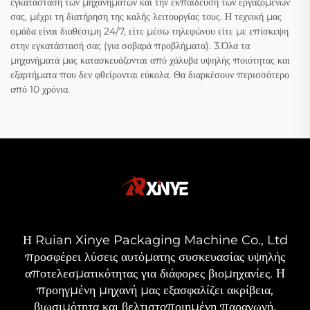
εγκατάσταση των μηχανημάτων και την εκπαίδευση των εργαζομένων
σας, μέχρι τη διατήρηση της καλής λειτουργίας τους. Η τεχνική μας
ομάδα είναι διαθέσιμη 24/7, είτε μέσω τηλεφώνου είτε με επίσκεψη
στην εγκατάστασή σας (για σοβαρά προβλήματα). 3.Όλα τα
μηχανήματά μας κατασκευάζονται από χάλυβα υψηλής ποιότητας και
εξαρτήματα που δεν φθείρονται εύκολα. Θα διαρκέσουν περισσότερο
από 10 χρόνια.
Η Ruian Xinye Packaging Machine Co., Ltd
προσφέρει λύσεις αυτόματης συσκευασίας υψηλής
αποτελεσματικότητας για διάφορες βιομηχανίες. Η
προηγμένη μηχανή μας εξασφαλίζει ακρίβεια,
βιωσιμότητα και βελτιστοποιημένη παραγωγή.