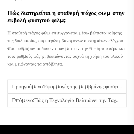
Πώς διατηρείται η σταθερή πάχος φιλμ στην
εκβολή φυσητού φιλμ;
Η σταθερή πάχος φιλμ επιτυγχάνεται μέσω βελτιστοποίησης
της διαδικασίας, συμπεριλαμβανομένων συστημάτων ελέγχου
που ρυθμίζουν τα διάκενα των μητρών, την πίεση του αέρα και
τους ρυθμούς ψύξης, βελτιώνοντας συχνά τη χρήση του υλικού
και μειώνοντας τα απόβλητα.
Προηγούμενο:
Εφαρμογές της μεμβράνης φυσητής στη συσκευασία τροφίμων, στη γεωργία και στη βιομηχανία
Επόμενο:
Πώς η Τεχνολογία Βελτιώνει την Ταχύτητα και την Ακρίβεια του Φυσήματος Φιλμ