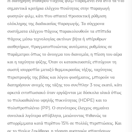
Η διατήρηση σταθερού πάχους φιλμ παραμένει ένα από τα πιο
σημαντικά κριτήρια ελέγχου ποιότητας στην παραγωγή
φυσητών φιλμ, κάτι που απαιτεί προσεκτική ρύθμιση
ολόκληρης της διαδικασίας παραγωγής. Τα σύγχρονα
συστήματα ελέγχου πάχους παρακολουθούν τα επίπεδα
πάχους μέσω τεχνολογίας ακτίνων βήτα ή υπέρυθρων
αισθητήρων, πραγματοποιώντας αυτόματες ρυθμίσεις σε
παράμετροι όπως το άνοιγμα του διανομέα, η πίεση του αέρα
και η ταχύτητα ψύξης. Όταν οι κατασκευαστές επιτύχουν τη
σωστή ισορροπία μεταξύ θερμοκρασίας τήξης, ταχύτητας
περιστροφής της βίδας και λόγου φυσήματος, μπορούν να
διατηρήσουν ανοχές της τάξης του συν/πλην 3 τοις εκατό, κάτι
αρκετά εντυπωσιακό όταν εργάζονται με δύσκολα υλικά όπως
το πολυαιθυλένιο υψηλής πυκνότητας (HDPE) και το
πολυπροπυλένιο (PP). Ο στενότερος έλεγχος σημαίνει
συνολικά λιγότερα απόβλητα, μειώνοντας πιθανώς τα
απορρίμματα κατά περίπου 15% σε πολλές περιπτώσεις. Και
ας το πούμε ξεκάθαρα, η τήρηση αυστηρών απαιτήσεων