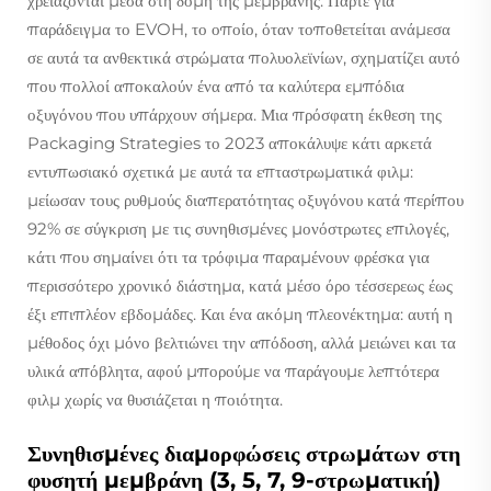
χρειάζονται μέσα στη δομή της μεμβράνης. Πάρτε για
παράδειγμα το EVOH, το οποίο, όταν τοποθετείται ανάμεσα
σε αυτά τα ανθεκτικά στρώματα πολυολεϊνίων, σχηματίζει αυτό
που πολλοί αποκαλούν ένα από τα καλύτερα εμπόδια
οξυγόνου που υπάρχουν σήμερα. Μια πρόσφατη έκθεση της
Packaging Strategies το 2023 αποκάλυψε κάτι αρκετά
εντυπωσιακό σχετικά με αυτά τα επταστρωματικά φιλμ:
μείωσαν τους ρυθμούς διαπερατότητας οξυγόνου κατά περίπου
92% σε σύγκριση με τις συνηθισμένες μονόστρωτες επιλογές,
κάτι που σημαίνει ότι τα τρόφιμα παραμένουν φρέσκα για
περισσότερο χρονικό διάστημα, κατά μέσο όρο τέσσερεως έως
έξι επιπλέον εβδομάδες. Και ένα ακόμη πλεονέκτημα: αυτή η
μέθοδος όχι μόνο βελτιώνει την απόδοση, αλλά μειώνει και τα
υλικά απόβλητα, αφού μπορούμε να παράγουμε λεπτότερα
φιλμ χωρίς να θυσιάζεται η ποιότητα.
Συνηθισμένες διαμορφώσεις στρωμάτων στη
φυσητή μεμβράνη (3, 5, 7, 9-στρωματική)