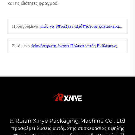
και τις ιδιότητες φραγμού.
Προηγούμενο :
Πώς να επιλέξετε αξιόπιστους κατασκευαστές εκχυλίσματος με φουσκωμένη ταινία
Επόμενο :
Μονόστρωτη έναντι Πολυστρωτής Εκθλίψεως Φιλμ Ανεμιστήρα: Επιλέγοντας τη Σωστή Τεχνολογία για το Προϊόν σας
Η Ruian Xinye Packaging Machine Co., Ltd
προσφέρει λύσεις αυτόματης συσκευασίας υψηλής