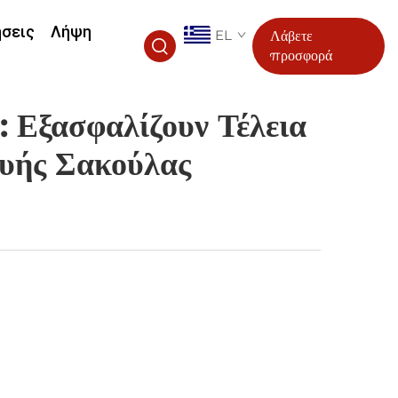
ήσεις
Λήψη
EL
Λάβετε
προσφορά
 Εξασφαλίζουν Τέλεια
υής Σακούλας