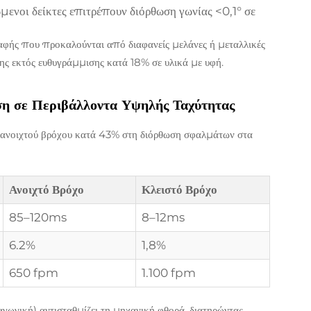
ώμενοι δείκτες επιτρέπουν διόρθωση γωνίας <0,1° σε
φής που προκαλούνται από διαφανείς μελάνες ή μεταλλικές
ς εκτός ευθυγράμμισης κατά 18% σε υλικά με υφή.
ση σε Περιβάλλοντα Υψηλής Ταχύτητας
 ανοιχτού βρόχου κατά 43% στη διόρθωση σφαλμάτων στα
Ανοιχτό Βρόχο
Κλειστό Βρόχο
85–120ms
8–12ms
6.2%
1,8%
650 fpm
1.100 fpm
ωγική) αντισταθμίζει τη μηχανική φθορά, διατηρώντας