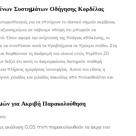
μένων Συστημάτων Οδήγησης Κορδέλας
ενεργοποιητές για να επιτύχουν το ιδανικό σημείο ακρίβειας
 αξιοσημείωτο αν λάβουμε υπόψη ότι μπορούν να
ό. Όσον αφορά την ανίχνευση της πλάγιας απόκλισης, οι
για να εντοπίσουν αυτά τα προβλήματα σε πρώιμο στάδιο. Στη
και διορθώνουν τη διαδρομή του υλικού εντός περίπου 20
ν δείξει ότι αυτές οι διαμορφώσεις διατηρούν σταθερή
α πλήρους ημερήσιας λειτουργίας. Αυτού του είδους η
ουν χιλιάδες και χιλιάδες σακούλες από πολυαιθυλένιο και
μμών για Ακριβή Παρακολούθηση
υση:
ες με ανάλυση 0,05 mm παρακολουθούν τα άκρα του