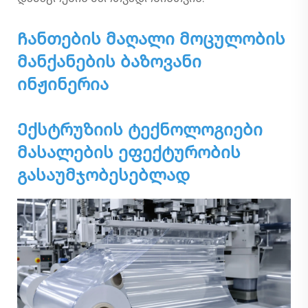
Ჩანთების მაღალი მოცულობის
მანქანების ბაზოვანი
ინჟინერია
Ექსტრუზიის ტექნოლოგიები
მასალების ეფექტურობის
გასაუმჯობესებლად