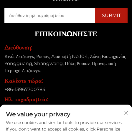
ΕΠΙΚΟΙΝΩΝΉΣΤΕ
Διεύθυνση:
Κινά, Ζετζιανγκ, Ρουιαν, Διαδρομή No.104, Ζώνη Βιομηχανίας
Yongguang, Shangwang, Πόλη Ρουιαν, Προνομιακή
Περιοχή Ζετζιανγκ.
Καλέστε τώρα:
+86-13967700784
Ηλ. ταχυδρομείο:
[email protected]
We value your privacy
We use cookies and similar tools to provide our services.
If you don't want to accept all cookies, click Personalize
Δικαιώματα πνευματικής ιδιοκτησίας © 2025 Ruian Xinye