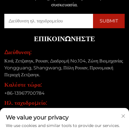
συσκευασία.
ΕΠΙΚΟΙΝΩΝΉΣΤΕ
Διεύθυνση:
Κινά, Ζετζιανγκ, Ρουιαν, Διαδρομή No.104, Ζώνη Βιομηχανίας
Yongguang, Shangwang, Πόλη Ρουιαν, Προνομιακή
Περιοχή Ζετζιανγκ.
Καλέστε τώρα:
+86-13967700784
Ηλ. ταχυδρομείο:
[email protected]
We value your privacy
We use cookies and similar tools to provide our services.