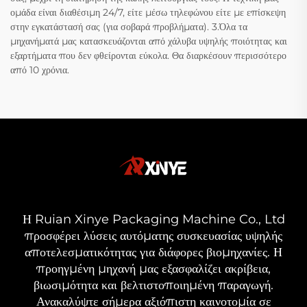
ομάδα είναι διαθέσιμη 24/7, είτε μέσω τηλεφώνου είτε με επίσκεψη
στην εγκατάστασή σας (για σοβαρά προβλήματα). 3.Όλα τα
μηχανήματά μας κατασκευάζονται από χάλυβα υψηλής ποιότητας και
εξαρτήματα που δεν φθείρονται εύκολα. Θα διαρκέσουν περισσότερο
από 10 χρόνια.
Η Ruian Xinye Packaging Machine Co., Ltd
προσφέρει λύσεις αυτόματης συσκευασίας υψηλής
αποτελεσματικότητας για διάφορες βιομηχανίες. Η
προηγμένη μηχανή μας εξασφαλίζει ακρίβεια,
βιωσιμότητα και βελτιστοποιημένη παραγωγή.
Ανακαλύψτε σήμερα αξιόπιστη καινοτομία σε