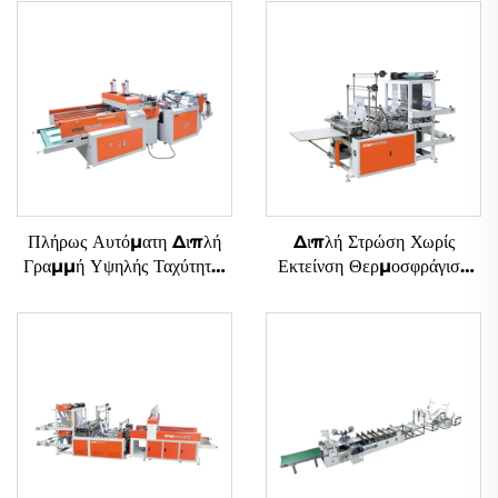
Πλήρως Αυτόματη Διπλή
Διπλή Στρώση Χωρίς
Γραμμή Υψηλής Ταχύτητας
Εκτείνση Θερμοσφράγιση
Μηχανή Κατασκευής Σακιών
Ψυγμένη Εντομοβολιά
από Πλαστικά με Εικόνα T-
Φτιάχνουσα Μηχανή
shirt