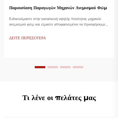
Παρουσίαση Παραγωγών Μηχανών Ανεμισμού Φιλμ
Ειδικευόμαστε στην κατασκευή υψηλής ποιότητας μηχανών
ανεμισμού φιλμ και είμαστε αποφασισμένοι να προσφέρουμε
καινοτόμες λύσεις για τη βιομηχανία πλαστικής συσκευασίας.
Οι μηχανές ανεμισμού φιλμ μας χρησιμοποιούν προηγμένη
ΔΕΙΤΕ ΠΕΡΙΣΣΟΤΕΡΑ
τεχνολογία, είναι υψίστης αποδοτικότητας, οικονομικές και
σταθερές, και είναι προσαρμοσμένες για την παραγωγή
διάφορων πλαστικών φιλμ.
Τι λένε οι πελάτες μας