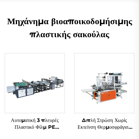
Μηχάνημα βιοαποικοδομήσιμης
πλαστικής σακούλας
Αυτοματική 3 πλευρές
Διπλή Στρώση Χωρίς
Πλαστικό Φίλμ PE
Εκτείνση Θερμοσφράγιση
Αεροστικό Φιλμ Σάκου
Ψυγμένη Εντομοβολιά