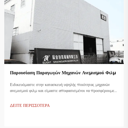
Παρουσίαση Παραγωγών Μηχανών Ανεμισμού Φιλμ
Ειδικευόμαστε στην κατασκευή υψηλής ποιότητας μηχανών
ανεμισμού φιλμ και είμαστε αποφασισμένοι να προσφέρουμε
καινοτόμες λύσεις για τη βιομηχανία πλαστικής συσκευασίας.
Οι μηχανές ανεμισμού φιλμ μας χρησιμοποιούν προηγμένη
ΔΕΙΤΕ ΠΕΡΙΣΣΟΤΕΡΑ
τεχνολογία, είναι υψίστης αποδοτικότητας, οικονομικές και
σταθερές, και είναι προσαρμοσμένες για την παραγωγή
διάφορων πλαστικών φιλμ.