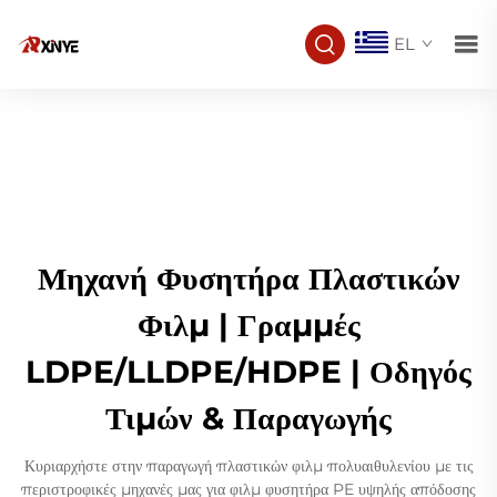
EL
Μηχανή Φυσητήρα Πλαστικών
Φιλμ | Γραμμές
LDPE/LLDPE/HDPE | Οδηγός
Τιμών & Παραγωγής
Κυριαρχήστε στην παραγωγή πλαστικών φιλμ πολυαιθυλενίου με τις
περιστροφικές μηχανές μας για φιλμ φυσητήρα PE υψηλής απόδοσης