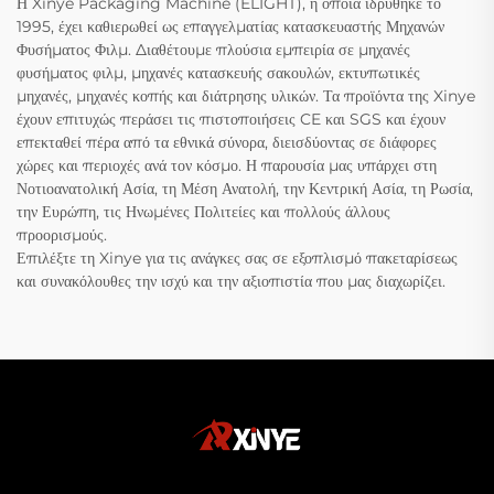
Η Xinye Packaging Machine (ELIGHT), η οποία ιδρύθηκε το
1995, έχει καθιερωθεί ως επαγγελματίας κατασκευαστής Μηχανών
Φυσήματος Φιλμ. Διαθέτουμε πλούσια εμπειρία σε μηχανές
φυσήματος φιλμ, μηχανές κατασκευής σακουλών, εκτυπωτικές
μηχανές, μηχανές κοπής και διάτρησης υλικών. Τα προϊόντα της Xinye
έχουν επιτυχώς περάσει τις πιστοποιήσεις CE και SGS και έχουν
επεκταθεί πέρα από τα εθνικά σύνορα, διεισδύοντας σε διάφορες
χώρες και περιοχές ανά τον κόσμο. Η παρουσία μας υπάρχει στη
Νοτιοανατολική Ασία, τη Μέση Ανατολή, την Κεντρική Ασία, τη Ρωσία,
την Ευρώπη, τις Ηνωμένες Πολιτείες και πολλούς άλλους
προορισμούς.
Επιλέξτε τη Xinye για τις ανάγκες σας σε εξοπλισμό πακεταρίσεως
και συνακόλουθες την ισχύ και την αξιοπιστία που μας διαχωρίζει.