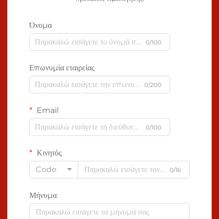
Όνομα
0/100
Επωνυμία εταιρείας
0/200
Email
0/100
Κινητός
Code
0/16
Μήνυμα