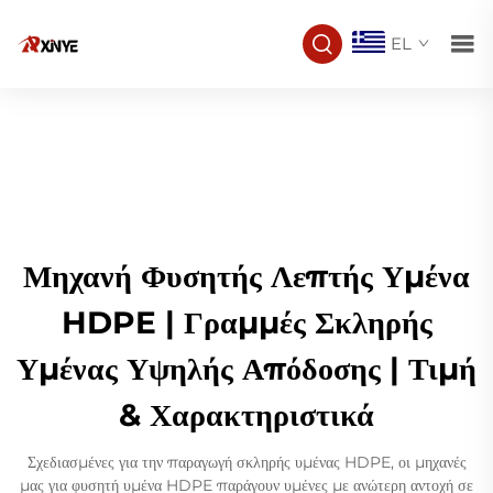
EL
Μηχανή Φυσητής Λεπτής Υμένα
HDPE | Γραμμές Σκληρής
Υμένας Υψηλής Απόδοσης | Τιμή
& Χαρακτηριστικά
Σχεδιασμένες για την παραγωγή σκληρής υμένας HDPE, οι μηχανές
μας για φυσητή υμένα HDPE παράγουν υμένες με ανώτερη αντοχή σε