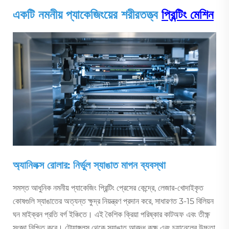
একটি নমনীয় প্যাকেজিংয়ের শরীরতত্ত্ব
প্রিন্টিং মেশিন
অ্যানিলক্স রোলার: নির্ভুল স্যাঙাত মাপন ব্যবস্থা
সমস্ত আধুনিক নমনীয় প্যাকেজিং প্রিন্টিং প্রেসের কেন্দ্রে, লেজার-খোদাইকৃত
কোষগুলি স্যাঙাতের অত্যন্ত ক্ষুদ্র নিয়ন্ত্রণ প্রদান করে, সাধারণত 3-15 বিলিয়ন
ঘন মাইক্রন প্রতি বর্গ ইঞ্চিতে। এই কৈশিক ক্রিয়া পরিষ্কার কাটঅফ এবং তীক্ষ্ণ
সংজ্ঞা নিশ্চিত করে। টোয়াঙ্গলস থেকে স্যাঙাত আবদ্ধ কক্ষ এবং চ্যানেলের উচ্চতা