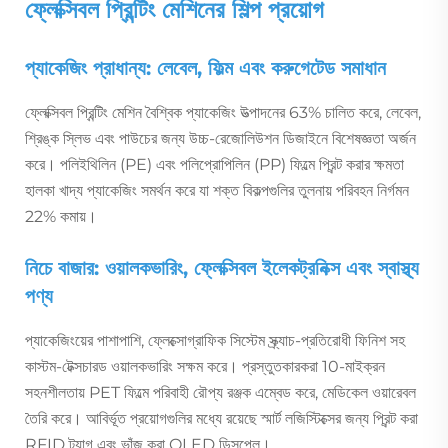
ফ্লেক্সিবল প্রিন্টিং মেশিনের শিল্প প্রয়োগ
প্যাকেজিং প্রাধান্য: লেবেল, ফিল্ম এবং করুগেটেড সমাধান
ফ্লেক্সিবল প্রিন্টিং মেশিন বৈশ্বিক প্যাকেজিং উত্পাদনের 63% চালিত করে, লেবেল,
শ্রিঙ্ক স্লিভ এবং পাউচের জন্য উচ্চ-রেজোলিউশন ডিজাইনে বিশেষজ্ঞতা অর্জন
করে। পলিইথিলিন (PE) এবং পলিপ্রোপিলিন (PP) ফিল্মে প্রিন্ট করার ক্ষমতা
হালকা খাদ্য প্যাকেজিং সমর্থন করে যা শক্ত বিকল্পগুলির তুলনায় পরিবহন নির্গমন
22% কমায়।
নিচে বাজার: ওয়ালকভারিং, ফ্লেক্সিবল ইলেকট্রনিক্স এবং স্বাস্থ্য
পণ্য
প্যাকেজিংয়ের পাশাপাশি, ফ্লেক্সোগ্রাফিক সিস্টেম স্ক্র্যাচ-প্রতিরোধী ফিনিশ সহ
কাস্টম-টেক্সচারড ওয়ালকভারিং সক্ষম করে। প্রস্তুতকারকরা 10-মাইক্রন
সহনশীলতায় PET ফিল্মে পরিবাহী রৌপ্য রঞ্জক এম্বেড করে, মেডিকেল ওয়ারেবল
তৈরি করে। আবির্ভূত প্রয়োগগুলির মধ্যে রয়েছে স্মার্ট লজিস্টিক্সের জন্য প্রিন্ট করা
RFID ট্যাগ এবং ভাঁজ করা OLED ডিসপ্লে।