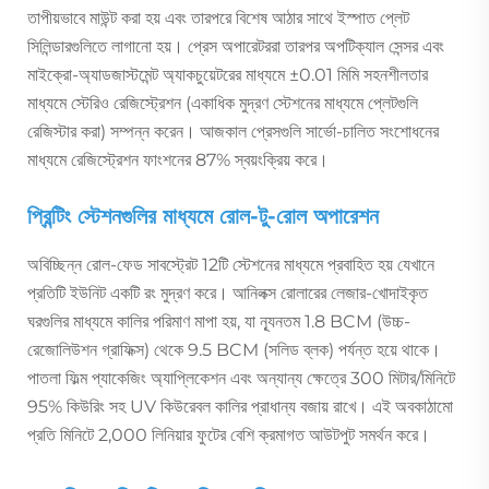
তাপীয়ভাবে মাউন্ট করা হয় এবং তারপরে বিশেষ আঠার সাথে ইস্পাত প্লেট
সিলিন্ডারগুলিতে লাগানো হয়। প্রেস অপারেটররা তারপর অপটিক্যাল সেন্সর এবং
মাইক্রো-অ্যাডজাস্টমেন্ট অ্যাকচুয়েটরের মাধ্যমে ±0.01 মিমি সহনশীলতার
মাধ্যমে স্টেরিও রেজিস্ট্রেশন (একাধিক মুদ্রণ স্টেশনের মাধ্যমে প্লেটগুলি
রেজিস্টার করা) সম্পন্ন করেন। আজকাল প্রেসগুলি সার্ভো-চালিত সংশোধনের
মাধ্যমে রেজিস্ট্রেশন ফাংশনের 87% স্বয়ংক্রিয় করে।
প্রিন্টিং স্টেশনগুলির মাধ্যমে রোল-টু-রোল অপারেশন
অবিচ্ছিন্ন রোল-ফেড সাবস্ট্রেট 12টি স্টেশনের মাধ্যমে প্রবাহিত হয় যেখানে
প্রতিটি ইউনিট একটি রং মুদ্রণ করে। আনিলক্স রোলারের লেজার-খোদাইকৃত
ঘরগুলির মাধ্যমে কালির পরিমাণ মাপা হয়, যা ন্যূনতম 1.8 BCM (উচ্চ-
রেজোলিউশন গ্রাফিক্স) থেকে 9.5 BCM (সলিড ব্লক) পর্যন্ত হয়ে থাকে।
পাতলা ফিল্ম প্যাকেজিং অ্যাপ্লিকেশন এবং অন্যান্য ক্ষেত্রে 300 মিটার/মিনিটে
95% কিউরিং সহ UV কিউরেবল কালির প্রাধান্য বজায় রাখে। এই অবকাঠামো
প্রতি মিনিটে 2,000 লিনিয়ার ফুটের বেশি ক্রমাগত আউটপুট সমর্থন করে।