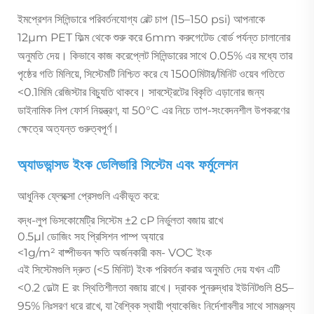
ইমপ্রেশন সিলিন্ডারে পরিবর্তনযোগ্য বেল্ট চাপ (15–150 psi) আপনাকে
12µm PET ফিল্ম থেকে শুরু করে 6mm করুগেটেড বোর্ড পর্যন্ত চালানোর
অনুমতি দেয়। কিভাবে কাজ করেপ্লেট সিলিন্ডারের সাথে 0.05% এর মধ্যে তার
পৃষ্ঠের গতি মিলিয়ে, সিস্টেমটি নিশ্চিত করে যে 1500মিটার/মিনিট ওয়েব গতিতে
<0.1মিমি রেজিস্টার বিচ্যুতি থাকবে। সাবস্ট্রেটের বিকৃতি এড়ানোর জন্য
ডাইনামিক নিপ ফোর্স নিয়ন্ত্রণ, যা 50°C এর নিচে তাপ-সংবেদনশীল উপকরণের
ক্ষেত্রে অত্যন্ত গুরুত্বপূর্ণ।
অ্যাডভান্সড ইংক ডেলিভারি সিস্টেম এবং ফর্মুলেশন
আধুনিক ফ্লেক্সো প্রেসগুলি একীভূত করে:
বদ্ধ-লুপ ভিসকোমেট্রি সিস্টেম ±2 cP নির্ভুলতা বজায় রাখে
0.5µl ডোজিং সহ প্রিসিশন পাম্প অ্যারে
<1g/m² বাষ্পীভবন ক্ষতি অর্জনকারী কম- VOC ইংক
এই সিস্টেমগুলি দ্রুত (<5 মিনিট) ইংক পরিবর্তন করার অনুমতি দেয় যখন এটি
<0.2 ডেল্টা E রং স্থিতিশীলতা বজায় রাখে। দ্রাবক পুনরুদ্ধার ইউনিটগুলি 85–
95% নিঃসরণ ধরে রাখে, যা বৈশ্বিক স্থায়ী প্যাকেজিং নির্দেশাবলীর সাথে সামঞ্জস্য