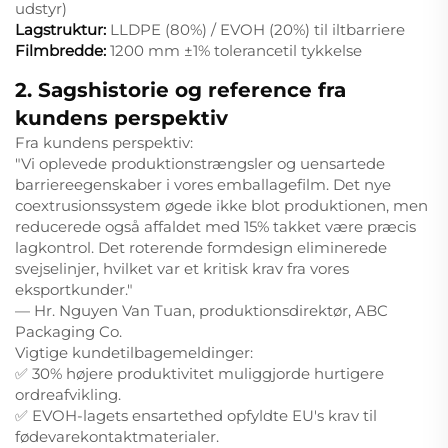
udstyr)
Lagstruktur:
LLDPE (80%) / EVOH (20%) til iltbarriere
Filmbredde:
1200 mm ±1% tolerancetil tykkelse
2. Sagshistorie og reference fra
kundens perspektiv
Fra kundens perspektiv:
"Vi oplevede produktionstrængsler og uensartede
barriereegenskaber i vores emballagefilm. Det nye
coextrusionssystem øgede ikke blot produktionen, men
reducerede også affaldet med 15% takket være præcis
lagkontrol. Det roterende formdesign eliminerede
svejselinjer, hvilket var et kritisk krav fra vores
eksportkunder."
— Hr. Nguyen Van Tuan, produktionsdirektør, ABC
Packaging Co.
Vigtige kundetilbagemeldinger:
✅ 30% højere produktivitet muliggjorde hurtigere
ordreafvikling.
✅ EVOH-lagets ensartethed opfyldte EU's krav til
fødevarekontaktmaterialer.