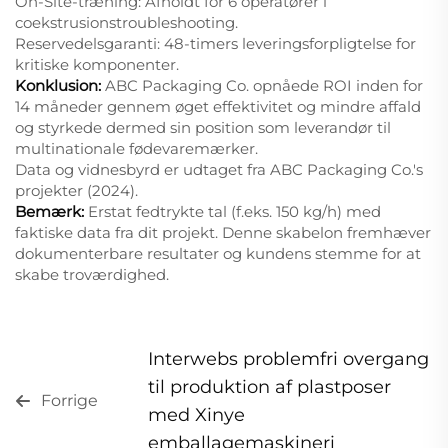
On-Site-træning: Afholdt for 6 operatører i
coekstrusionstroubleshooting.
Reservedelsgaranti: 48-timers leveringsforpligtelse for
kritiske komponenter.
Konklusion:
ABC Packaging Co. opnåede ROI inden for
14 måneder gennem øget effektivitet og mindre affald
og styrkede dermed sin position som leverandør til
multinationale fødevaremærker.
Data og vidnesbyrd er udtaget fra ABC Packaging Co.'s
projekter (2024).
Bemærk:
Erstat fedtrykte tal (f.eks. 150 kg/h) med
faktiske data fra dit projekt. Denne skabelon fremhæver
dokumenterbare resultater og kundens stemme for at
skabe troværdighed.
Interwebs problemfri overgang
til produktion af plastposer
Forrige
med Xinye
emballagemaskineri