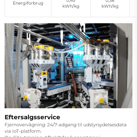
0,45
0,38
Energiforbrug
kWh/kg
kWh/kg
Eftersalgsservice
Fjernovervågning: 24/7-adgang til udstyrsydelsesdata
via IoT-platform.