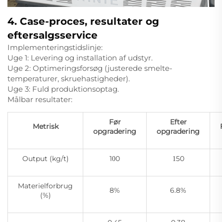
4. Case-proces, resultater og
eftersalgsservice
Implementeringstidslinje:
Uge 1: Levering og installation af udstyr.
Uge 2: Optimeringsforsøg (justerede smelte-
temperaturer, skruehastigheder).
Uge 3: Fuld produktionsoptag.
Målbar resultater:
Før
Efter
Metrisk
opgradering
opgradering
Output (kg/t)
1
0
50
0
1
Materielforbrug
8%
6.8%
(%)