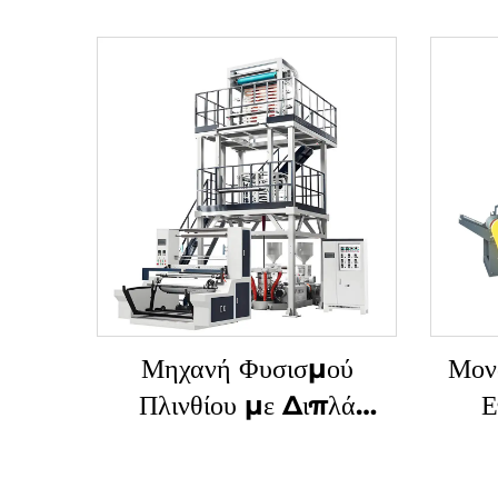
Μηχανή Φυσισμού
Μον
Πλινθίου με Διπλά
Ε
Στρώματα Συνδυασμένης
Μεθ
Εξωθήσεως και Γυριστής