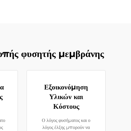
ροπής φυσητής μεμβράνης
ια
Εξοικονόμηση
ς
Υλικών και
Κόστους
ατο
Ο λόγος φυσήματος και ο
υς
λόγος έλξης μπορούν να