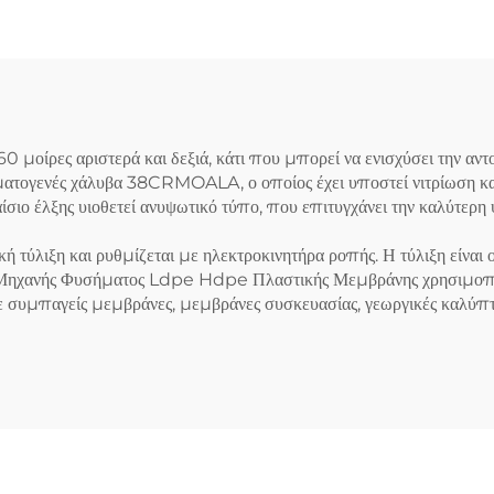
0 μοίρες αριστερά και δεξιά, κάτι που μπορεί να ενισχύσει την αν
αματογενές χάλυβα 38CRMOALA, ο οποίος έχει υποστεί νιτρίωση και
αίσιο έλξης υιοθετεί ανυψωτικό τύπο, που επιτυγχάνει την καλύτερη
κή τύλιξη και ρυθμίζεται με ηλεκτροκινητήρα ροπής. Η τύλιξη είναι 
ηχανής Φυσήματος Ldpe Hdpe Πλαστικής Μεμβράνης χρησιμοποιεί
σε συμπαγείς μεμβράνες, μεμβράνες συσκευασίας, γεωργικές καλύπτ