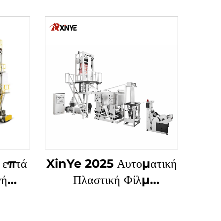
 επτά
XinYe 2025 Αυτοματική
νή
Πλαστική Φίλμ
Εξωθήσεως και Οφσέτ
Εκτύπωσης Μηχανή