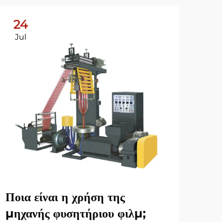
24
2
Jul
Ju
Ποια είναι η χρήση της
Ποι
μηχανής φυσητήριου φιλμ;
μηχ