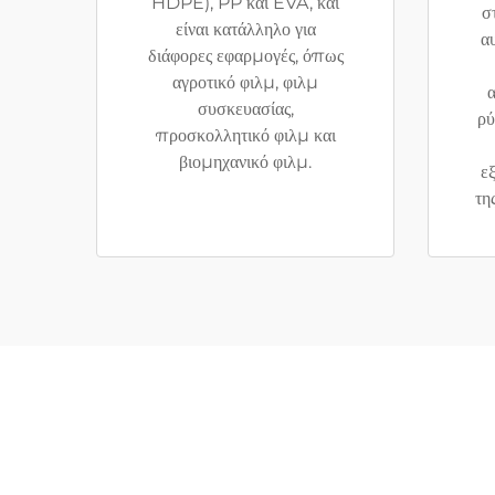
HDPE), PP και EVA, και
σ
είναι κατάλληλο για
α
διάφορες εφαρμογές, όπως
αγροτικό φιλμ, φιλμ
α
συσκευασίας,
ρύ
προσκολλητικό φιλμ και
βιομηχανικό φιλμ.
ε
τη